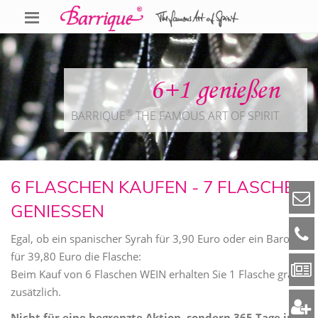
6+1 genießen
®
BARRIQUE
THE FAMOUS ART OF SPIRIT
6 FLASCHEN KAUFEN - 7 FLASCHEN
GENIESSEN
Egal, ob ein spanischer Syrah für 3,90 Euro oder ein Barolo
für 39,80 Euro die Flasche:
Beim Kauf von 6 Flaschen WEIN erhalten Sie 1 Flasche gratis
zusätzlich.
Nicht für eine begrenzte Aktion, sondern 365 Tage im